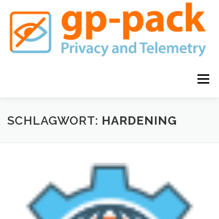
Zum
Inhalt
springen
Menü
GP-PACK FAMILIE
KAUFEN
SCHLAGWORT:
HARDENING
DATENSCHUTZ & HAFTUNGSAUSSCHLUSS