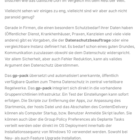
bisschen wie das Gallische Dorf im Vergleich mit dem Rest der Welt.
Vielleicht sehen wir einiges zu eng, vielleicht sind wir aber auch nicht
paranoid genug?
Gerade in Firmen, die einen besondern Schutzbedarf ihrer Daten haben
(Öffentlicher Dienst, Krankhenhäuser, Praxen, Kanzleien und viele viele
andere) gibt es Vorgaben, die der
Datenschutzbeauftrage
oder eine
vergleichbare Instanz definiert hat. Es bedarf schon eines guten Grundes,
Kommunikation zuzulassen obwohl sie dem Datenschutz widerspricht.
Vor allem Sicherheit, aber auch Fehler Reduktion, kann als valides
Argument den Datenschutz überstimmen.
Das
gp-pack
übersetzt und automatisiert anerkannte, öffentlich
verfügbare Quellen zum Thema Datenschutz in zentral verteilbare
Regelwerke. Das
gp-pack
integriert sich direkt in die vorhandene
Gruppenrichtlinien Infrastruktur. Ein Test der Einstellungen kann sofort
erfolgen. Die Skripte zur Entfernung der Apps, zur Anpassung des
Startmenüs, der hosts Datei und das Abschalten des ContentDelivery
können als Computer Startup, bzw. Benutzer Anmelde Skript laufen. Sie
können auch über die Group Policy Preferences als Geplante Tasks
verteilt werden oder direkt im OS Deployment innerhalb der
Installationssequenz von Windows 10 verwendet werden. Sowohl bei
Neu- als auch Feature Upgrade Installation.