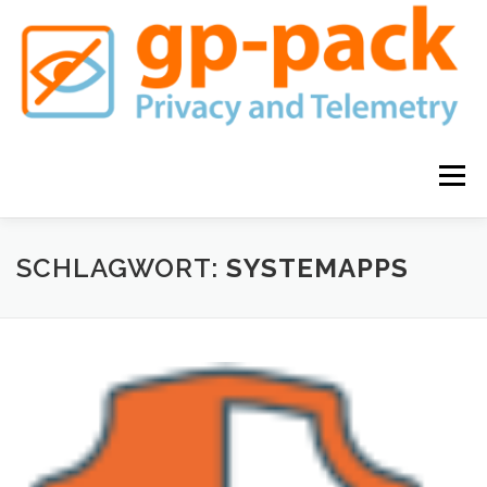
Zum
Inhalt
springen
Menü
GP-PACK FAMILIE
KAUFEN
SCHLAGWORT:
SYSTEMAPPS
DATENSCHUTZ & HAFTUNGSAUSSCHLUSS