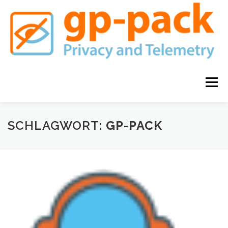
Zum
Inhalt
springen
Menü
GP-PACK FAMILIE
KAUFEN
SCHLAGWORT:
GP-PACK
DATENSCHUTZ & HAFTUNGSAUSSCHLUSS